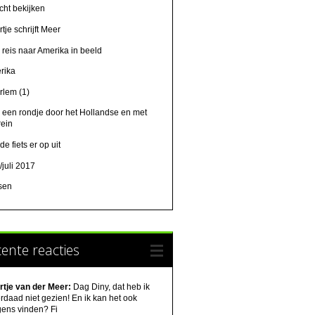
cht bekijken
tje schrijft Meer
 reis naar Amerika in beeld
rika
rlem (1)
 een rondje door het Hollandse en met
rein
de fiets er op uit
/juli 2017
tsen
ente reacties
rtje van der Meer:
Dag Diny, dat heb ik
rdaad niet gezien! En ik kan het ook
gens vinden? Fi