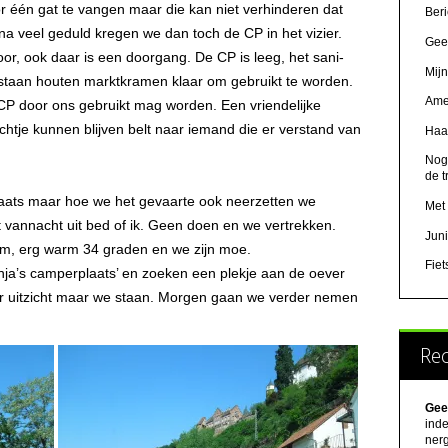
or één gat te vangen maar die kan niet verhinderen dat
Beri
a veel geduld kregen we dan toch de CP in het vizier.
Geer
oor, ook daar is een doorgang. De CP is leeg, het sani-
Mijn
n staan houten marktkramen klaar om gebruikt te worden.
Ame
 CP door ons gebruikt mag worden. Een vriendelijke
htje kunnen blijven belt naar iemand die er verstand van
Haa
Nog
de t
aats maar hoe we het gevaarte ook neerzetten we
Met 
t vannacht uit bed of ik. Geen doen en we vertrekken.
Juni
m, erg warm 34 graden en we zijn moe.
Fie
nja’s camperplaats’ en zoeken een plekje aan de oever
ir uitzicht maar we staan. Morgen gaan we verder nemen
Rec
Gee
inde
ner