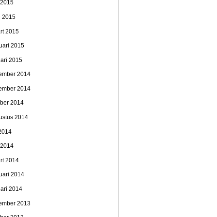
i 2015
l 2015
rt 2015
uari 2015
uari 2015
ember 2014
ember 2014
ober 2014
ustus 2014
 2014
i 2014
rt 2014
uari 2014
uari 2014
ember 2013