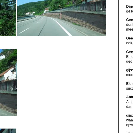
Din
gesc
Gee
den
me
Gee
ook 
Gee
En d
ged
gijs
moet
Ele
suc
Ann
Amer
dan
gijs
waa
opw