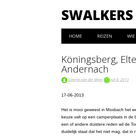
SWALKERS
Hoofdmenu
Spring naar inhoud
HOME
REIZEN
WIE 
Köningsberg, Elte
Andernach
Geertje van der Meer
juli 8, 2013
17-06-2013
Het is mooi geweest in Mosbach het wo
keuze valt op een camperplaats in de 
een of andere duistere reden wil de T
duidelijk staat dat het niet mag, dat in r