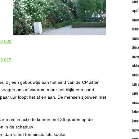
jun
apri
maa
febr
jan
dec
nov
okt
aug
ier. Bij een gebouwtje aan het eind van de CP zitten
juli
vragen ons af waarom maar het blijkt een soort
jun
 paar uur loopt het af en aan. De mensen sjouwen met
maa
febr
 warm om in actie te komen met 36 graden op de
jan
en in de schaduw.
nov
, dan is het tenminste iets koeler.