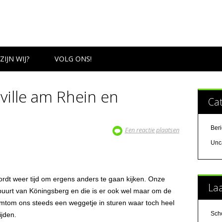
ZIJN WIJ?
VOLG ONS!
ville am Rhein en
Ca
Ber
Een reactie plaatsen
Unc
rdt weer tijd om ergens anders te gaan kijken. Onze
Laa
buurt van Köningsberg en die is er ook wel maar om de
omtom ons steeds een weggetje in sturen waar toch heel
Sch
ijden.