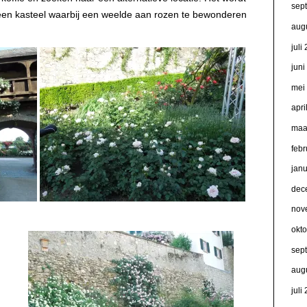
sep
 een kasteel waarbij een weelde aan rozen te bewonderen
aug
juli
jun
mei
apri
maa
febr
jan
dec
nov
okt
sep
aug
juli