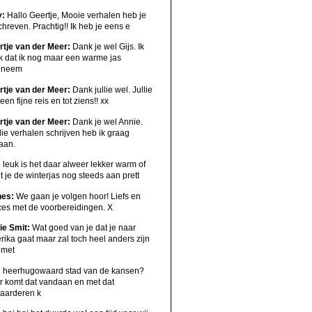
y:
Hallo Geertje, Mooie verhalen heb je
hreven. Prachtig!! Ik heb je eens e
rtje van der Meer:
Dank je wel Gijs. Ik
k dat ik nog maar een warme jas
eneem
rtje van der Meer:
Dank jullie wel. Jullie
een fijne reis en tot ziens!! xx
rtje van der Meer:
Dank je wel Annie.
ie verhalen schrijven heb ik graag
aan.
:
leuk is het daar alweer lekker warm of
 je de winterjas nog steeds aan prett
nes:
We gaan je volgen hoor! Liefs en
ces met de voorbereidingen. X
ie Smit:
Wat goed van je dat je naar
ika gaat maar zal toch heel anders zijn
 met
:
heerhugowaard stad van de kansen?
r komt dat vandaan en met dat
aarderen k