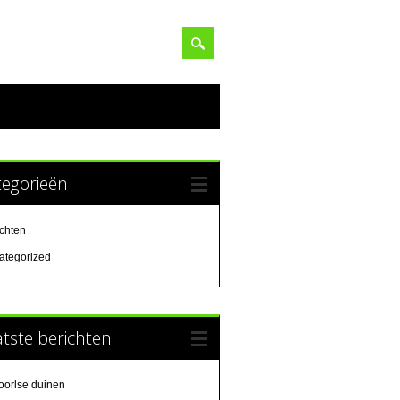
tegorieën
ichten
ategorized
tste berichten
oorlse duinen