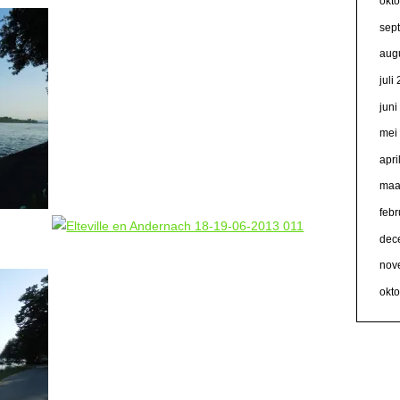
okt
sep
aug
juli
jun
mei
apri
maa
febr
dec
nov
okt