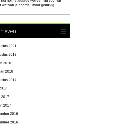
:
hoi hoi het duurde wel een tijd voor wij
 wat van je hoorde . maar gelukkig
chieven
ustus 2021
ustus 2018
rt 2018
uari 2018
ustus 2017
 2017
l 2017
rt 2017
ember 2016
ember 2016