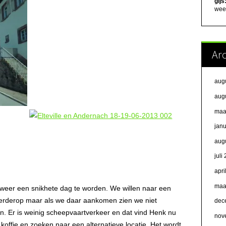
gijs
weer
Ar
aug
aug
maa
jan
aug
juli
apri
maa
 weer een snikhete dag te worden. We willen naar een
erderop maar als we daar aankomen zien we niet
dec
n. Er is weinig scheepvaartverkeer en dat vind Henk nu
nov
n koffie en zoeken naar een alternatieve locatie. Het wordt