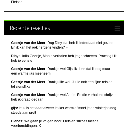
Fietsen
Recente reacties
Geertje van der Meer:
Dag Diny, dat heb ik inderdaad niet gezien!
En ik kan het ook nergens vinden? Fi
Diny:
Hallo Geertje, Mooie verhalen heb je geschreven. Prachtig!! Ik
heb je eens e
Geertje van der Meer:
Dank je wel Gijs. Ik denk dat ik nog maar
een warme jas meeneem
Geertje van der Meer:
Dank jullie wel. Jullie ook een fijne reis en
tot ziens!! xx
Geertje van der Meer:
Dank je wel Annie. En die verhalen schrijven
heb ik graag gedaan.
gijs:
leuk is het daar alweer lekker warm of moet je de winterjas nog
steeds aan prett
Elenes:
We gaan je volgen hoor! Liefs en succes met de
voorbereidingen. X