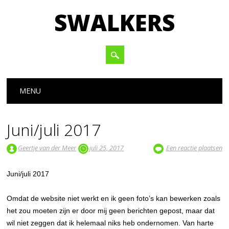
SWALKERS
Hoofdmenu
Spring naar inhoud
MENU
Juni/juli 2017
Geertje van der Meer
juli 25, 2017
Een reactie plaatsen
Juni/juli 2017
Omdat de website niet werkt en ik geen foto’s kan bewerken zoals
het zou moeten zijn er door mij geen berichten gepost, maar dat
wil niet zeggen dat ik helemaal niks heb ondernomen. Van harte