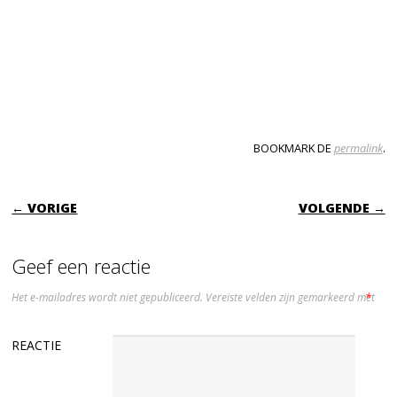
BOOKMARK DE
permalink
.
BERICHTNAVIGATIE
← VORIGE
VOLGENDE →
Geef een reactie
Het e-mailadres wordt niet gepubliceerd.
Vereiste velden zijn gemarkeerd met
*
REACTIE