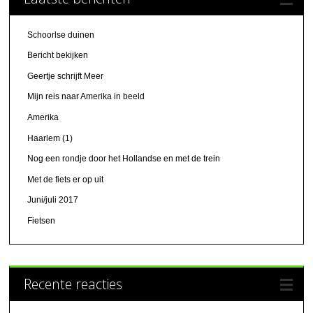
Schoorlse duinen
Bericht bekijken
Geertje schrijft Meer
Mijn reis naar Amerika in beeld
Amerika
Haarlem (1)
Nog een rondje door het Hollandse en met de trein
Met de fiets er op uit
Juni/juli 2017
Fietsen
Recente reacties