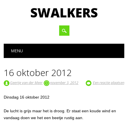
SWALKERS
Hoofdmenu
Spring naar inhoud
MENU
16 oktober 2012
Geertje van der Meer
november 3, 2012
Een reactie plaatsen
Dinsdag 16 oktober 2012
De lucht is grijs maar het is droog. Er staat een koude wind en
vandaag doen we het een beetje rustig aan.