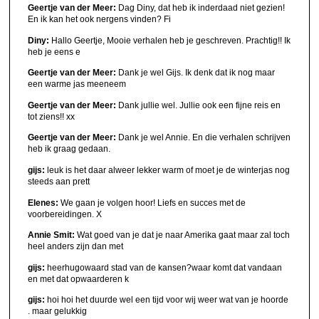
Geertje van der Meer:
Dag Diny, dat heb ik inderdaad niet gezien!
En ik kan het ook nergens vinden? Fi
Diny:
Hallo Geertje, Mooie verhalen heb je geschreven. Prachtig!! Ik
heb je eens e
Geertje van der Meer:
Dank je wel Gijs. Ik denk dat ik nog maar
een warme jas meeneem
Geertje van der Meer:
Dank jullie wel. Jullie ook een fijne reis en
tot ziens!! xx
Geertje van der Meer:
Dank je wel Annie. En die verhalen schrijven
heb ik graag gedaan.
gijs:
leuk is het daar alweer lekker warm of moet je de winterjas nog
steeds aan prett
Elenes:
We gaan je volgen hoor! Liefs en succes met de
voorbereidingen. X
Annie Smit:
Wat goed van je dat je naar Amerika gaat maar zal toch
heel anders zijn dan met
gijs:
heerhugowaard stad van de kansen?waar komt dat vandaan
en met dat opwaarderen k
gijs:
hoi hoi het duurde wel een tijd voor wij weer wat van je hoorde
. maar gelukkig