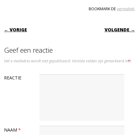
BOOKMARK DE
permalink
.
BERICHTNAVIGATIE
← VORIGE
VOLGENDE →
Geef een reactie
Het e-mailadres wordt niet gepubliceerd.
Vereiste velden zijn gemarkeerd met
*
REACTIE
NAAM
*