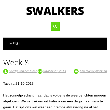
SWALKERS
Hoofdmenu
Spring naar inhoud
MENU
Week 8
Geertje van der Meer
oktober 23, 2013
Een reactie plaatsen
Taveira 21-10-2013
Het zonnetje schijnt maar dat is volgens de weerberichten morgen
afgelopen. We vertrekken uit Falésia om een dagje naar Faro te
gaan. Dat lijkt ons wel weer een prettige afwisseling na al het