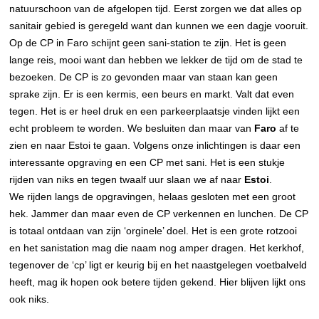
natuurschoon van de afgelopen tijd. Eerst zorgen we dat alles op
sanitair gebied is geregeld want dan kunnen we een dagje vooruit.
Op de CP in Faro schijnt geen sani-station te zijn. Het is geen
lange reis, mooi want dan hebben we lekker de tijd om de stad te
bezoeken. De CP is zo gevonden maar van staan kan geen
sprake zijn. Er is een kermis, een beurs en markt. Valt dat even
tegen. Het is er heel druk en een parkeerplaatsje vinden lijkt een
echt probleem te worden. We besluiten dan maar van
Faro
af te
zien en naar Estoi te gaan. Volgens onze inlichtingen is daar een
interessante opgraving en een CP met sani. Het is een stukje
rijden van niks en tegen twaalf uur slaan we af naar
Estoi
.
We rijden langs de opgravingen, helaas gesloten met een groot
hek. Jammer dan maar even de CP verkennen en lunchen. De CP
is totaal ontdaan van zijn ‘orginele’ doel. Het is een grote rotzooi
en het sanistation mag die naam nog amper dragen. Het kerkhof,
tegenover de ‘cp’ ligt er keurig bij en het naastgelegen voetbalveld
heeft, mag ik hopen ook betere tijden gekend. Hier blijven lijkt ons
ook niks.