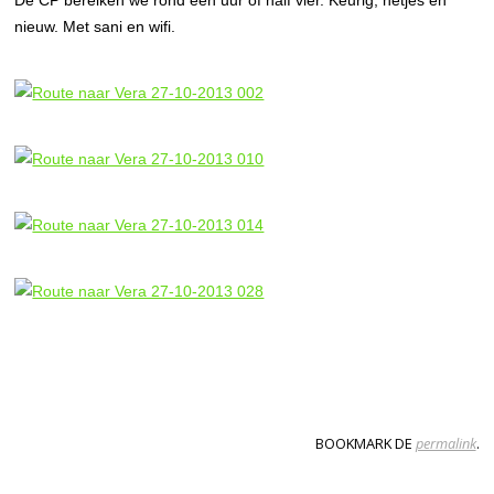
De CP bereiken we rond een uur of half vier. Keurig, netjes en
nieuw. Met sani en wifi.
BOOKMARK DE
permalink
.