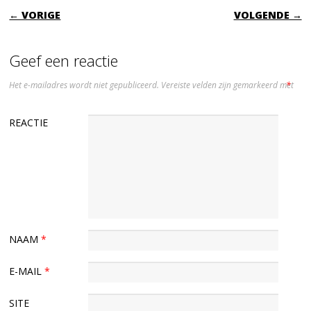
BERICHTNAVIGATIE
← VORIGE
VOLGENDE →
Geef een reactie
Het e-mailadres wordt niet gepubliceerd.
Vereiste velden zijn gemarkeerd met
*
REACTIE
NAAM
*
E-MAIL
*
SITE