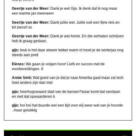
Geertje van der Meer:
Dank je wel Gijs. Ik denk dat ik nog maar
een warme jas meeneem
Geertje van der Meer:
Dank jullie wel. Jullie ook een fijne reis en
tot ziens!! xx
Geertje van der Meer:
Dank je wel Annie. En die verhalen schrijven
heb ik graag gedaan.
gijs:
leuk is het daar alweer lekker warm of moet je de winterjas nog
steeds aan prett
Elenes:
We gaan je volgen hoor! Liefs en succes met de
voorbereidingen. X
Annie Smit:
Wat goed van je dat je naar Amerika gaat maar zal toch
heel anders zijn dan met
gijs:
heerhugowaard stad van de kansen?waar komt dat vandaan
en met dat opwaarderen k
gijs:
hoi hoi het duurde wel een tijd voor wij weer wat van je hoorde
. maar gelukkig