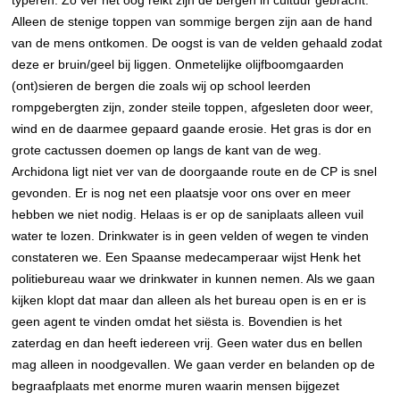
typeren. Zo ver het oog reikt zijn de bergen in cultuur gebracht.
Alleen de stenige toppen van sommige bergen zijn aan de hand
van de mens ontkomen. De oogst is van de velden gehaald zodat
deze er bruin/geel bij liggen. Onmetelijke olijfboomgaarden
(ont)sieren de bergen die zoals wij op school leerden
rompgebergten zijn, zonder steile toppen, afgesleten door weer,
wind en de daarmee gepaard gaande erosie. Het gras is dor en
grote cactussen doemen op langs de kant van de weg.
Archidona ligt niet ver van de doorgaande route en de CP is snel
gevonden. Er is nog net een plaatsje voor ons over en meer
hebben we niet nodig. Helaas is er op de saniplaats alleen vuil
water te lozen. Drinkwater is in geen velden of wegen te vinden
constateren we. Een Spaanse medecamperaar wijst Henk het
politiebureau waar we drinkwater in kunnen nemen. Als we gaan
kijken klopt dat maar dan alleen als het bureau open is en er is
geen agent te vinden omdat het siësta is. Bovendien is het
zaterdag en dan heeft iedereen vrij. Geen water dus en bellen
mag alleen in noodgevallen. We gaan verder en belanden op de
begraafplaats met enorme muren waarin mensen bijgezet