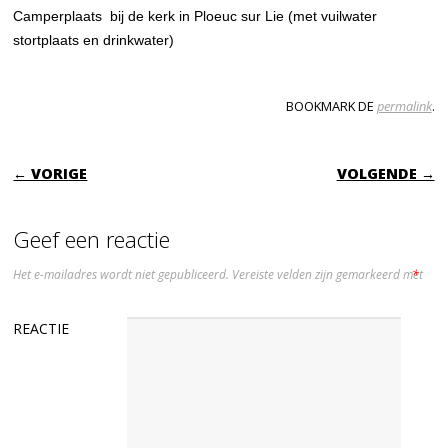
Camperplaats bij de kerk in Ploeuc sur Lie (met vuilwater
stortplaats en drinkwater)
BOOKMARK DE
permalink
.
BERICHTNAVIGATIE
← VORIGE
VOLGENDE →
Geef een reactie
Het e-mailadres wordt niet gepubliceerd.
Vereiste velden zijn gemarkeerd met
*
REACTIE