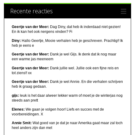
Recente reacties
Geertje van der Meer:
Dag Diny, dat heb ik inderdaad niet gezien!
En ik kan het ook nergens vinden? Fi
Diny:
Hallo Geertje, Mooie verhalen heb je geschreven. Prachtig!! Ik
heb je eens e
Geertje van der Meer:
Dank je wel Gijs. Ik denk dat ik nog maar
een warme jas meeneem
Geertje van der Meer:
Dank jullie wel. Jullie ook een fijne reis en
tot ziens!! xx
Geertje van der Meer:
Dank je wel Annie. En die verhalen schrijven
heb ik graag gedaan.
gijs:
leuk is het daar alweer lekker warm of moet je de winterjas nog
steeds aan prett
Elenes:
We gaan je volgen hoor! Liefs en succes met de
voorbereidingen. X
Annie Smit:
Wat goed van je dat je naar Amerika gaat maar zal toch
heel anders zijn dan met