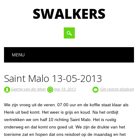
SWALKERS
Hoofdmenu
Spring naar inhoud
MENU
Saint Malo 13-05-2013
Geertje van der Meer
mei 18, 2013
Een reactie plaatsen
We zijn vroeg uit de veren. 07.00 uur en de koffie staat klaar als
Henk uit bed komt. Het weer is grijs en koud. Na het ontbijt
vertrekken we om half 10 richting Saint Malo. Het is rustig
onderweg en dat komt ons goed uit. We zijn de drukte van het
toerisme zat en hopen dat ons reisdoel op de maandag en het