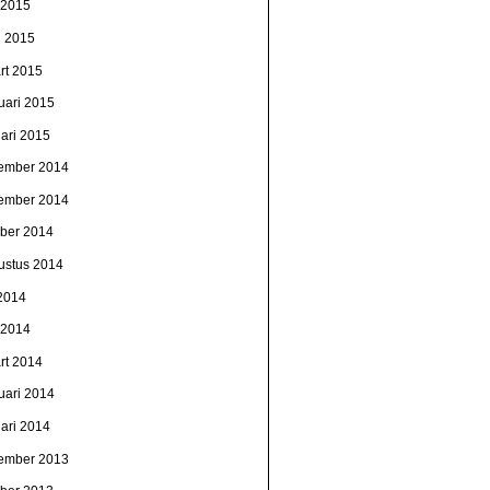
i 2015
l 2015
rt 2015
uari 2015
uari 2015
ember 2014
ember 2014
ober 2014
ustus 2014
 2014
i 2014
rt 2014
uari 2014
uari 2014
ember 2013