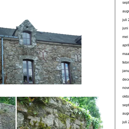
sep
aug
juli
jun
mei
apri
maa
febr
jan
dec
nov
okt
sep
aug
juli