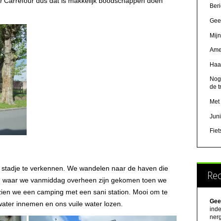
 de Carrefour dus dat is makkelijk boodschappen doen
Beri
Geer
Mijn
Ame
Haa
Nog
de t
Met 
Juni
Fie
t stadje te verkennen. We wandelen naar de haven die
Rec
rug waar we vanmiddag overheen zijn gekomen toen we
zien we een camping met een sani station. Mooi om te
Gee
ater innemen en ons vuile water lozen.
inde
ner