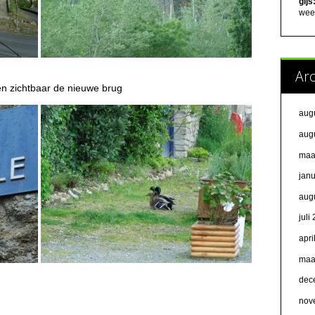
gijs
weer
Ar
n zichtbaar de nieuwe brug
aug
aug
maa
jan
aug
juli
apri
maa
dec
e
nov