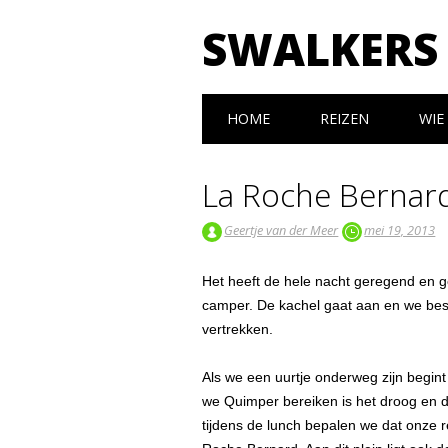
SWALKERS
Hoofdmenu
Spring naar inhoud
HOME
REIZEN
WIE 
La Roche Bernar
Geertje van der Meer
mei 19, 2013
Het heeft de hele nacht geregend en g
camper. De kachel gaat aan en we bes
vertrekken.
Als we een uurtje onderweg zijn begint
we Quimper bereiken is het droog en d
tijdens de lunch bepalen we dat onze r