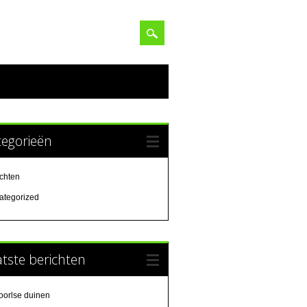
tegorieën
ichten
ategorized
tste berichten
oorlse duinen