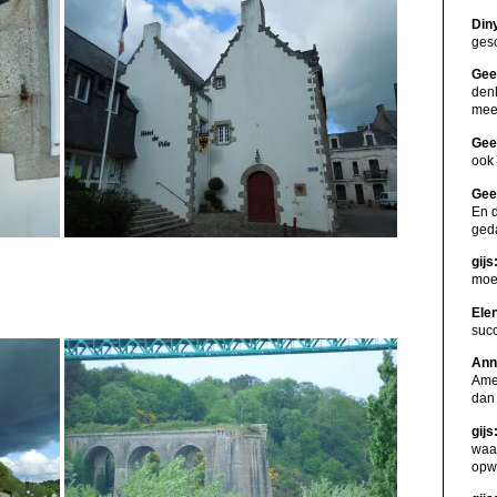
Din
gesc
Gee
den
me
Gee
ook 
Gee
En d
ged
gijs
moet
Ele
suc
Ann
Amer
dan
gijs
waa
opw