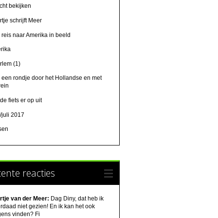
cht bekijken
tje schrijft Meer
 reis naar Amerika in beeld
rika
rlem (1)
 een rondje door het Hollandse en met
rein
de fiets er op uit
/juli 2017
tsen
ente reacties
rtje van der Meer:
Dag Diny, dat heb ik
rdaad niet gezien! En ik kan het ook
gens vinden? Fi