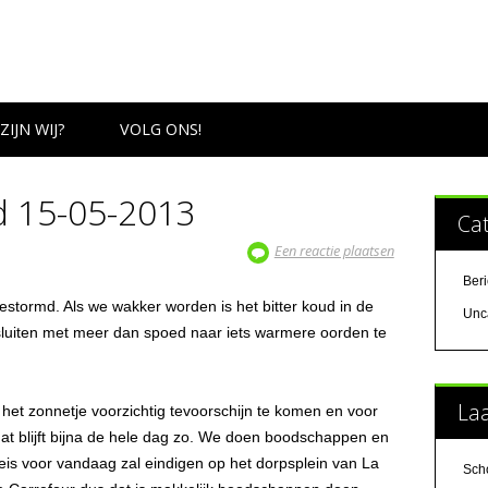
ZIJN WIJ?
VOLG ONS!
d 15-05-2013
Ca
Een reactie plaatsen
Ber
estormd. Als we wakker worden is het bitter koud in de
Unc
luiten met meer dan spoed naar iets warmere oorden te
Laa
 het zonnetje voorzichtig tevoorschijn te komen en voor
at blijft bijna de hele dag zo. We doen boodschappen en
eis voor vandaag zal eindigen op het dorpsplein van La
Sch