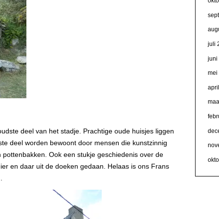
okt
sep
aug
juli
jun
mei
apri
maa
febr
dste deel van het stadje. Prachtige oude huisjes liggen
dec
otste deel worden bewoont door mensen die kunstzinnig
nov
n pottenbakken. Ook een stukje geschiedenis over de
okt
hier en daar uit de doeken gedaan. Helaas is ons Frans
.