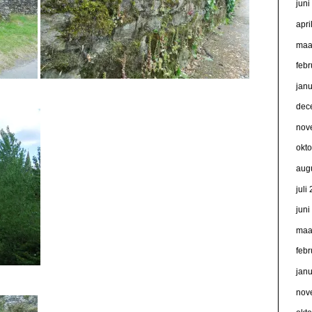
jun
apri
maa
febr
jan
dec
nov
okt
aug
juli
jun
maa
febr
jan
nov