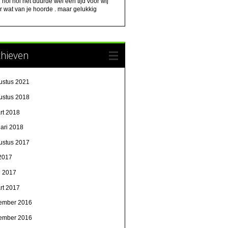
:
hoi hoi het duurde wel een tijd voor wij
 wat van je hoorde . maar gelukkig
chieven
ustus 2021
ustus 2018
rt 2018
uari 2018
ustus 2017
 2017
l 2017
rt 2017
ember 2016
ember 2016