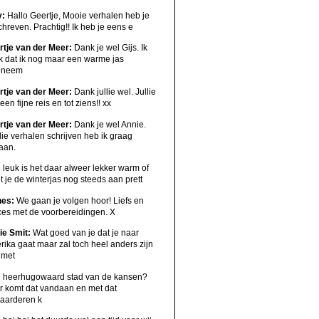
y:
Hallo Geertje, Mooie verhalen heb je
hreven. Prachtig!! Ik heb je eens e
rtje van der Meer:
Dank je wel Gijs. Ik
k dat ik nog maar een warme jas
eneem
rtje van der Meer:
Dank jullie wel. Jullie
een fijne reis en tot ziens!! xx
rtje van der Meer:
Dank je wel Annie.
ie verhalen schrijven heb ik graag
aan.
:
leuk is het daar alweer lekker warm of
 je de winterjas nog steeds aan prett
nes:
We gaan je volgen hoor! Liefs en
ces met de voorbereidingen. X
ie Smit:
Wat goed van je dat je naar
ika gaat maar zal toch heel anders zijn
 met
:
heerhugowaard stad van de kansen?
r komt dat vandaan en met dat
aarderen k