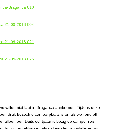
e willen niet laat in Braganca aankomen. Tijdens onze
 een druk bezochte camperplaats is en als we rond elf
zet alleen een Duits echtpaar is bezig de camper reis
tot zij vertrekken en als dat een feit is installeren wij