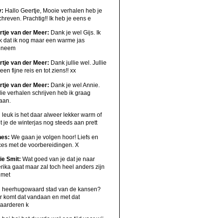
y:
Hallo Geertje, Mooie verhalen heb je
hreven. Prachtig!! Ik heb je eens e
rtje van der Meer:
Dank je wel Gijs. Ik
k dat ik nog maar een warme jas
eneem
rtje van der Meer:
Dank jullie wel. Jullie
een fijne reis en tot ziens!! xx
rtje van der Meer:
Dank je wel Annie.
ie verhalen schrijven heb ik graag
aan.
:
leuk is het daar alweer lekker warm of
 je de winterjas nog steeds aan prett
nes:
We gaan je volgen hoor! Liefs en
ces met de voorbereidingen. X
ie Smit:
Wat goed van je dat je naar
ika gaat maar zal toch heel anders zijn
 met
:
heerhugowaard stad van de kansen?
r komt dat vandaan en met dat
aarderen k