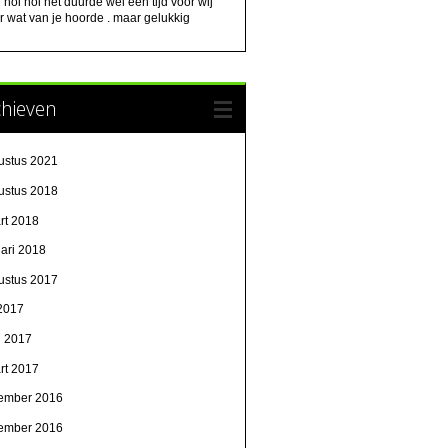
:
hoi hoi het duurde wel een tijd voor wij
 wat van je hoorde . maar gelukkig
chieven
ustus 2021
ustus 2018
rt 2018
uari 2018
ustus 2017
 2017
l 2017
rt 2017
ember 2016
ember 2016