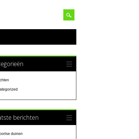
tegorieën
ichten
ategorized
tste berichten
oorlse duinen