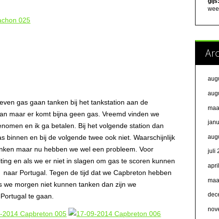
gijs
weer
Ar
aug
aug
even gas gaan tanken bij het tankstation aan de
maa
 aan maar er komt bijna geen gas. Vreemd vinden we
jan
omen en ik ga betalen. Bij het volgende station dan
aug
 binnen en bij de volgende twee ook niet. Waarschijnlijk
 tanken maar nu hebben we wel een probleem. Voor
juli
ng en als we er niet in slagen om gas te scoren kunnen
apri
 naar Portugal. Tegen de tijd dat we Capbreton hebben
maa
s we morgen niet kunnen tanken dan zijn we
dec
 Portugal te gaan.
nov