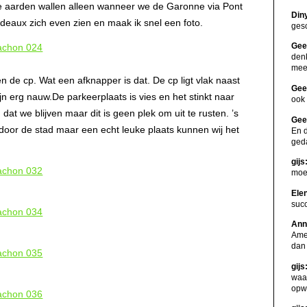
kke aarden wallen alleen wanneer we de Garonne via Pont
Din
deaux zich even zien en maak ik snel een foto.
gesc
Gee
den
me
 de cp. Wat een afknapper is dat. De cp ligt vlak naast
Gee
n erg nauw.De parkeerplaats is vies en het stinkt naar
ook 
dat we blijven maar dit is geen plek om uit te rusten. ’s
Gee
or de stad maar een echt leuke plaats kunnen wij het
En d
ged
gijs
moet
Ele
suc
Ann
Amer
dan
gijs
waa
opw