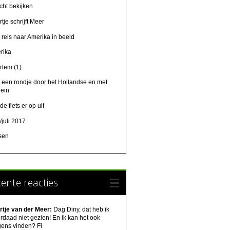
cht bekijken
tje schrijft Meer
 reis naar Amerika in beeld
rika
rlem (1)
 een rondje door het Hollandse en met
rein
de fiets er op uit
/juli 2017
tsen
ente reacties
rtje van der Meer:
Dag Diny, dat heb ik
rdaad niet gezien! En ik kan het ook
gens vinden? Fi