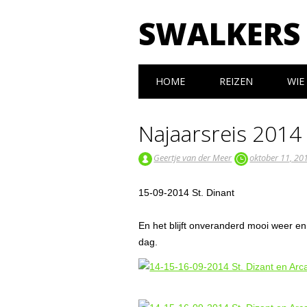
SWALKERS
Hoofdmenu
Spring naar inhoud
HOME
REIZEN
WIE 
Najaarsreis 2014
Geertje van der Meer
oktober 11, 20
15-09-2014 St. Dinant
En het blijft onveranderd mooi weer en
dag.