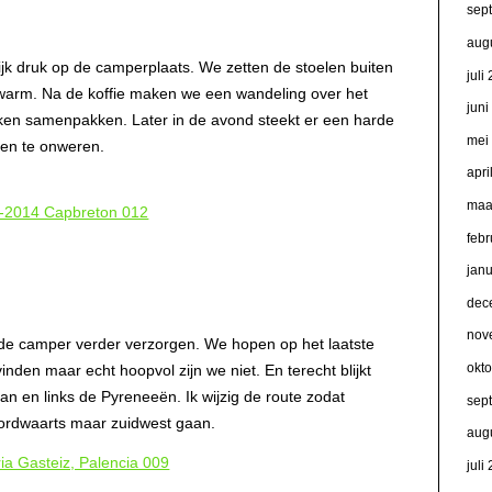
sep
aug
ijk druk op de camperplaats. We zetten de stoelen buiten
juli
rg warm. Na de koffie maken we een wandeling over het
jun
lken samenpakken. Later in de avond steekt er een harde
mei
 en te onweren.
apri
maa
febr
jan
dec
nov
 de camper verder verzorgen. We hopen op het laatste
okt
nden maar echt hoopvol zijn we niet. En terecht blijkt
an en links de Pyreneeën. Ik wijzig de route zodat
sep
ordwaarts maar zuidwest gaan.
aug
juli