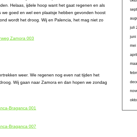
okt
en. Helaas, ijdele hoop want het gaat regenen en als
sep
Als we goed en wel een plaatsje hebben gevonden hoost
aug
ond wordt het droog. Wij en Palencia, het mag niet zo
juli
jun
mei
apri
maa
febr
vertrekken weer. We regenen nog even nat tijden het
dec
 droog. Wij gaan naar Zamora en dan hopen we zondag
nov
okt