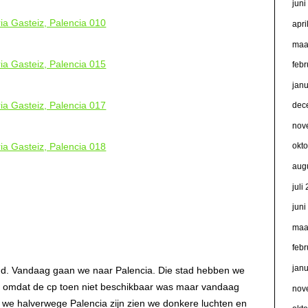
jun
apri
maa
febr
jan
dec
nov
okt
aug
juli
jun
maa
febr
jan
koud. Vandaag gaan we naar Palencia. Die stad hebben we
n omdat de cp toen niet beschikbaar was maar vandaag
nov
ls we halverwege Palencia zijn zien we donkere luchten en