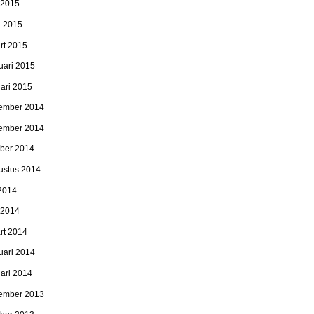
i 2015
l 2015
rt 2015
uari 2015
uari 2015
ember 2014
ember 2014
ober 2014
ustus 2014
 2014
i 2014
rt 2014
uari 2014
uari 2014
ember 2013