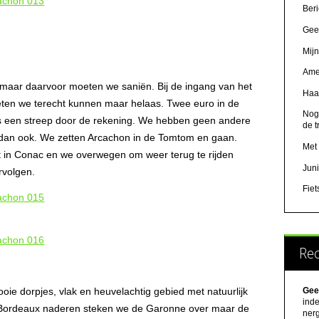
Beri
Geer
Mijn
Ame
n maar daarvoor moeten we saniën. Bij de ingang van het
Haa
oeten we terecht kunnen maar helaas. Twee euro in de
Nog
dus een streep door de rekening. We hebben geen andere
de t
dan ook. We zetten Arcachon in de Tomtom en gaan.
Met 
 in Conac en we overwegen om weer terug te rijden
Juni
rvolgen.
Fie
Rec
ooie dorpjes, vlak en heuvelachtig gebied met natuurlijk
Gee
inde
e Bordeaux naderen steken we de Garonne over maar de
ner