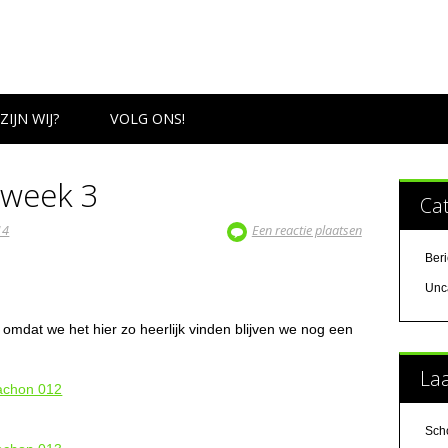
ZIJN WIJ?
VOLG ONS!
 week 3
Ca
14
Een reactie plaatsen
Ber
Unc
 omdat we het hier zo heerlijk vinden blijven we nog een
Laa
Sch