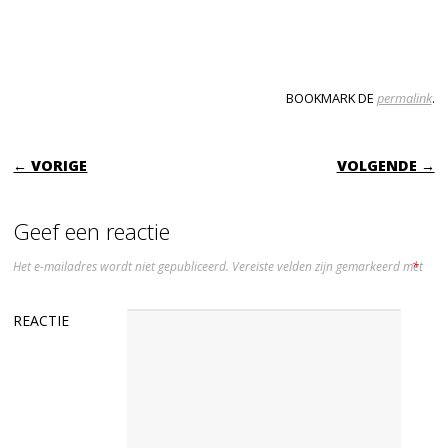
BOOKMARK DE
permalink
.
BERICHTNAVIGATIE
← VORIGE
VOLGENDE →
Geef een reactie
Het e-mailadres wordt niet gepubliceerd.
Vereiste velden zijn gemarkeerd met
*
REACTIE