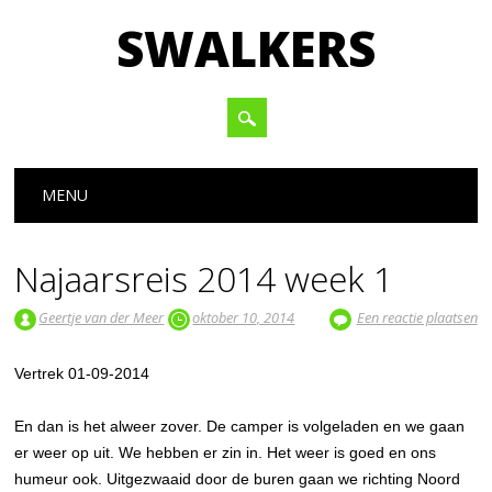
SWALKERS
Hoofdmenu
Spring naar inhoud
MENU
Najaarsreis 2014 week 1
Geertje van der Meer
oktober 10, 2014
Een reactie plaatsen
Vertrek 01-09-2014
En dan is het alweer zover. De camper is volgeladen en we gaan
er weer op uit. We hebben er zin in. Het weer is goed en ons
humeur ook. Uitgezwaaid door de buren gaan we richting Noord