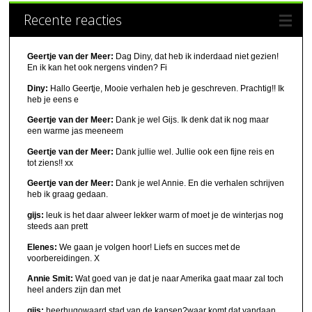
Recente reacties
Geertje van der Meer:
Dag Diny, dat heb ik inderdaad niet gezien!
En ik kan het ook nergens vinden? Fi
Diny:
Hallo Geertje, Mooie verhalen heb je geschreven. Prachtig!! Ik
heb je eens e
Geertje van der Meer:
Dank je wel Gijs. Ik denk dat ik nog maar
een warme jas meeneem
Geertje van der Meer:
Dank jullie wel. Jullie ook een fijne reis en
tot ziens!! xx
Geertje van der Meer:
Dank je wel Annie. En die verhalen schrijven
heb ik graag gedaan.
gijs:
leuk is het daar alweer lekker warm of moet je de winterjas nog
steeds aan prett
Elenes:
We gaan je volgen hoor! Liefs en succes met de
voorbereidingen. X
Annie Smit:
Wat goed van je dat je naar Amerika gaat maar zal toch
heel anders zijn dan met
gijs:
heerhugowaard stad van de kansen?waar komt dat vandaan